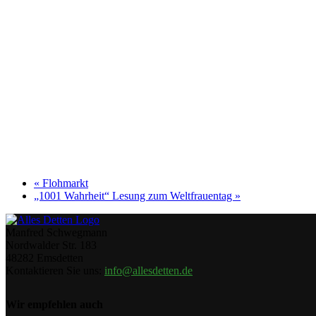
«
Flohmarkt
„1001 Wahrheit“ Lesung zum Weltfrauentag
»
Manfred Schwegmann
Nordwalder Str. 183
48282 Emsdetten
Kontaktieren Sie uns:
info@allesdetten.de
Wir empfehlen auch