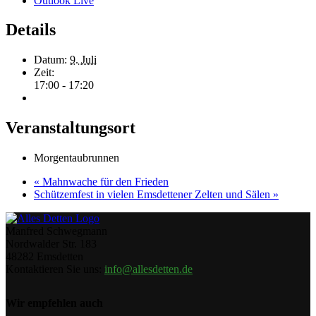
Outlook Live
Details
Datum:
9. Juli
Zeit:
17:00 - 17:20
Veranstaltungsort
Morgentaubrunnen
«
Mahnwache für den Frieden
Schützemfest in vielen Emsdettener Zelten und Sälen
»
Manfred Schwegmann
Nordwalder Str. 183
48282 Emsdetten
Kontaktieren Sie uns:
info@allesdetten.de
Wir empfehlen auch