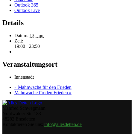
Outlook 365
Outlook Live
Details
Datum:
13. Juni
Zeit:
19:00 - 23:50
Veranstaltungsort
Innenstadt
«
Mahnwache für den Frieden
Mahnwache für den Frieden
»
Manfred Schwegmann
Nordwalder Str. 183
48282 Emsdetten
Kontaktieren Sie uns:
info@allesdetten.de