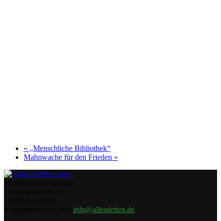
«
„Menschliche Bibliothek“
Mahnwache für den Frieden
»
Manfred Schwegmann
Nordwalder Str. 183
48282 Emsdetten
Kontaktieren Sie uns:
info@allesdetten.de