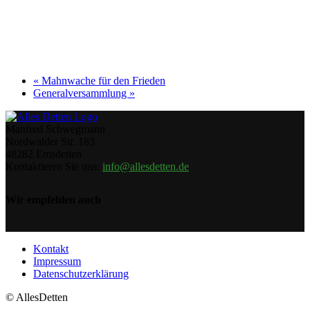
«
Mahnwache für den Frieden
Generalversammlung
»
Manfred Schwegmann
Nordwalder Str. 183
48282 Emsdetten
Kontaktieren Sie uns:
info@allesdetten.de
Wir empfehlen auch
Kontakt
Impressum
Datenschutzerklärung
© AllesDetten