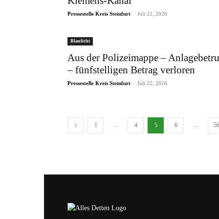
Klemens-Kanal
-
Pressestelle Kreis Steinfurt
Juli 22, 2026
Blaulicht
Aus der Polizeimappe – Anlagebetr
– fünfstelligen Betrag verloren
-
Pressestelle Kreis Steinfurt
Juli 22, 2026
...
...
1
4
5
6
5