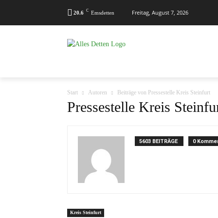
C
Freitag, August 7, 2026
20.6
Emsdetten
MENÜ
KALENDER
KONTAKT
Start
Autoren
Beiträge von Pressestelle Kreis Steinfurt
Pressestelle Kreis Steinfu
5603 BEITRÄGE
0 Komme
Kreis Steinfurt