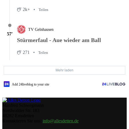
2k+
Teilen
TV Gelnhausen
57′
Stürmerfaul - Aue wieder am Ball
271
Teilen
Mehr laden
Add 24liveblog to your site
Manfred Schwegmann
Nordwalder Str. 183
48282 Emsdetten
Kontaktieren Sie uns:
info@allesdetten.de