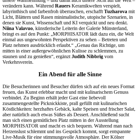
unsere Wahrnehmung – und damit auch unsere Sicht auf die Welt –
verändern kann. Während
Rauers
Keramikwelten verspielt,
labyrinthisch und farbenfroh überraschen, erschafft
Tuzharova
mit
Licht, Blättern und Rasen minimalistische, utopische Szenarien, in
denen sie Kunst, Wissenschaft und KI verquickt und neu denkt.
Niina Valavuo
, künstlerische Leiterin der Galerie Münsterland,
bringt es auf den Punkt: „MORPHISATOR lädt dazu ein, die Welt
einmal aus ungewohnten Perspektiven zu sehen – Betreten und
Platz nehmen ausdrücklich erlaubt.“ „Genau das Richtige, um
mitten in einer außergewöhnlichen Kulisse zu schlemmen, zu
staunen und zu genießen“, ergänzt
Judith Nibbrig
vom
Verkehrsverein.
Ein Abend für alle Sinne
Die Besucherinnen und Besucher dürfen sich auf ein neues Format
freuen, das Kunst erlebbar macht und mit kulinarischem Genuss
verbindet. Zu Beginn erhält jeder Gast eine liebevoll
zusammengestellte Picknickkiste, prall gefüllt mit kulinarischen
Köstlichkeiten: herzhaftes Gebäck, kalte Speisen und frischer Salat,
aber natürlich auch etwas Süßes als Dessert. Anschließend sucht
man sich einen gemütlichen Platz mitten in der Ausstellung
MORPHISATOR und macht es sich bequem. Während man nach
Herzenslust schlemmt und ins Gespräch kommt, sorgt entspannte
Live-Musik für eine stimmungsvolle Atmosphäre. Der Kölner