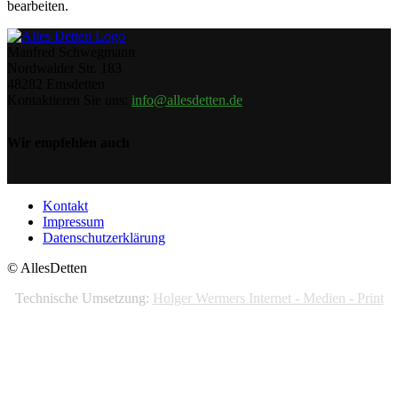
bearbeiten.
Manfred Schwegmann
Nordwalder Str. 183
48282 Emsdetten
Kontaktieren Sie uns:
info@allesdetten.de
Wir empfehlen auch
Kontakt
Impressum
Datenschutzerklärung
© AllesDetten
Technische Umsetzung:
Holger Wermers Internet - Medien - Print