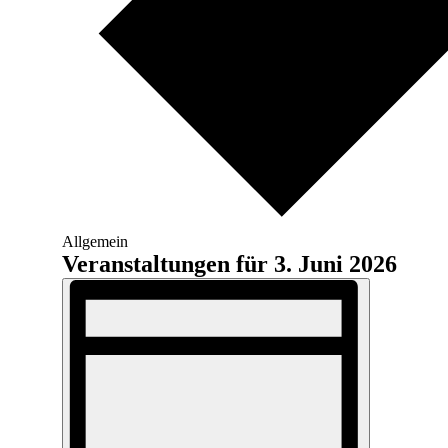
Allgemein
Veranstaltungen für 3. Juni 2026
Ansichten-
Veranstaltung
Ansichten-
Navigation
Navigation