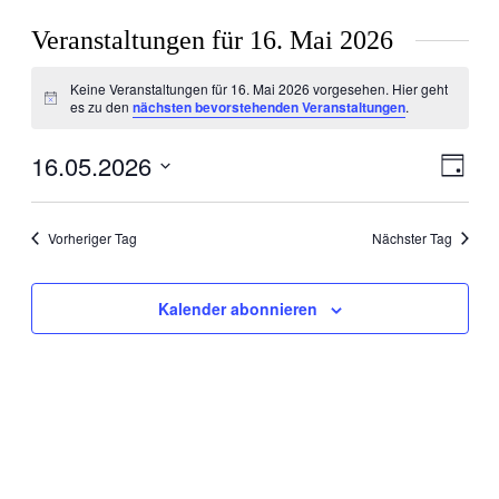
Veranstaltungen für 16. Mai 2026
Keine Veranstaltungen für 16. Mai 2026 vorgesehen. Hier geht
Hinweis
es zu den
nächsten bevorstehenden Veranstaltungen
.
16.05.2026
Ansic
Veran
Tag
Ansic
Navig
Datum
Navig
wählen.
Vorheriger Tag
Nächster Tag
Kalender abonnieren