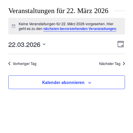
Veranstaltungen für 22. März 2026
Keine Veranstaltungen für 22. März 2026 vorgesehen. Hier
Hinweis
geht es zu den
nächsten bevorstehenden Veranstaltungen
.
22.03.2026
Ansic
Veran
Tag
Ansic
Navig
Datum
Navig
wählen.
Vorheriger Tag
Nächster Tag
Kalender abonnieren