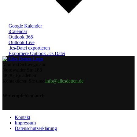
Google Kalender
iCalendar
Outlook 365
Outlook Live
.ics-Datei exportieren
Exportiere Outlook .ics Datei
Manfred Schwegmann
Nordwalder Str. 183
48282 Emsdetten
Kontaktieren Sie uns:
info@allesdetten.de
Wir empfehlen auch
Kontakt
Impressum
Datenschutzerklärung