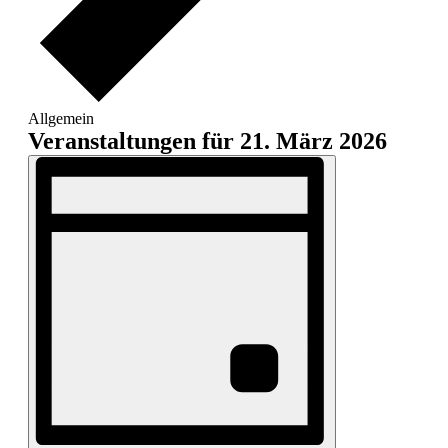
Allgemein
Veranstaltungen für 21. März 2026
Ansichten-
Veranstaltung
Ansichten-
Navigation
Navigation