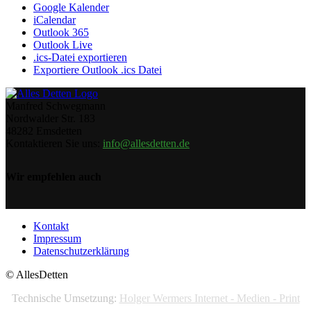
Google Kalender
iCalendar
Outlook 365
Outlook Live
.ics-Datei exportieren
Exportiere Outlook .ics Datei
Manfred Schwegmann
Nordwalder Str. 183
48282 Emsdetten
Kontaktieren Sie uns:
info@allesdetten.de
Wir empfehlen auch
Kontakt
Impressum
Datenschutzerklärung
© AllesDetten
Technische Umsetzung:
Holger Wermers Internet - Medien - Print