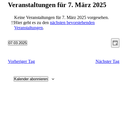
Veranstaltungen für 7. März 2025
Keine Veranstaltungen für 7. März 2025 vorgesehen.
Hier geht es zu den
nächsten bevorstehenden
Hinweis
Veranstaltungen
.
Ansic
Vera
07.03.2025
Tag
Ansic
Datum
Navig
wählen.
Navi
Vorheriger Tag
Nächster Tag
Kalender abonnieren