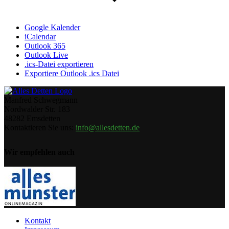
Google Kalender
iCalendar
Outlook 365
Outlook Live
.ics-Datei exportieren
Exportiere Outlook .ics Datei
Manfred Schwegmann
Nordwalder Str. 183
48282 Emsdetten
Kontaktieren Sie uns:
info@allesdetten.de
Wir empfehlen auch
Kontakt