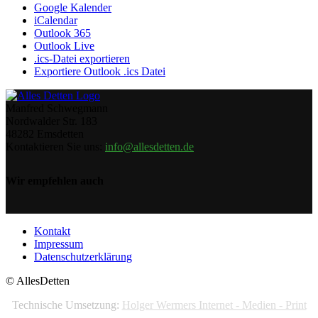
Google Kalender
iCalendar
Outlook 365
Outlook Live
.ics-Datei exportieren
Exportiere Outlook .ics Datei
Manfred Schwegmann
Nordwalder Str. 183
48282 Emsdetten
Kontaktieren Sie uns:
info@allesdetten.de
Wir empfehlen auch
Kontakt
Impressum
Datenschutzerklärung
© AllesDetten
Technische Umsetzung:
Holger Wermers Internet - Medien - Print