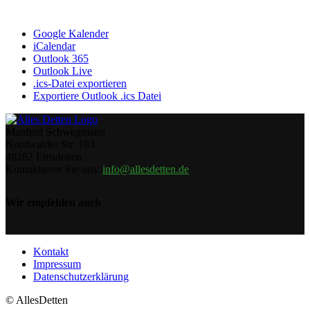
Google Kalender
iCalendar
Outlook 365
Outlook Live
.ics-Datei exportieren
Exportiere Outlook .ics Datei
Manfred Schwegmann
Nordwalder Str. 183
48282 Emsdetten
Kontaktieren Sie uns:
info@allesdetten.de
Wir empfehlen auch
Kontakt
Impressum
Datenschutzerklärung
© AllesDetten