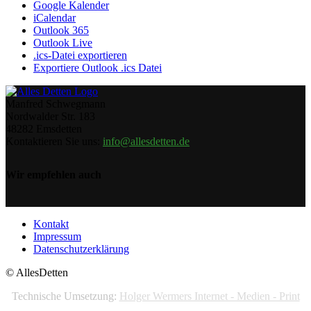
Google Kalender
iCalendar
Outlook 365
Outlook Live
.ics-Datei exportieren
Exportiere Outlook .ics Datei
Manfred Schwegmann
Nordwalder Str. 183
48282 Emsdetten
Kontaktieren Sie uns:
info@allesdetten.de
Wir empfehlen auch
Kontakt
Impressum
Datenschutzerklärung
© AllesDetten
Technische Umsetzung:
Holger Wermers Internet - Medien - Print