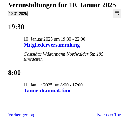
Veranstaltungen für 10. Januar 2025
Ansic
Vera
10.01.2025
Tag
Ansic
Datum
Navig
wählen.
Navi
19:30
10. Januar 2025 um 19:30
-
22:00
Mitgliederversammlung
Gaststätte Wältermann
Nordwalder Str. 195,
Emsdetten
8:00
11. Januar 2025 um 8:00
-
17:00
Tannenbaumaktion
Vorheriger Tag
Nächster Tag