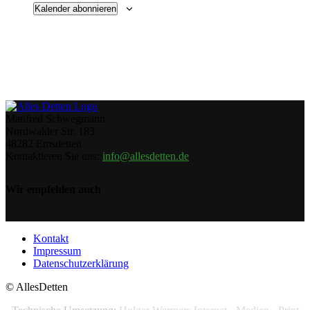
Kalender abonnieren
Manfred Schwegmann
Nordwalder Str. 183
48282 Emsdetten
Kontaktieren Sie uns:
info@allesdetten.de
Wir empfehlen auch
Kontakt
Impressum
Datenschutzerklärung
© AllesDetten