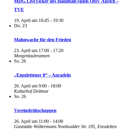
MDG LiveTicker des Handball-Spiels OHV Aurich –
TVE
19. April um 16:45
-
19:30
Do.
23
Mahnwache für den Frieden
23. April um 17:00
-
17:20
Morgentaubrunnen
So.
26
„Emsdettener 8“ – Anradeln
26. April um 9:00
-
18:00
Kulturhof Deitmar
So.
26
Vereinsfrühschoppen
26. April um 11:00
-
14:00
Gaststätte Wältermann
Nordwalder Str. 195, Emsdetten