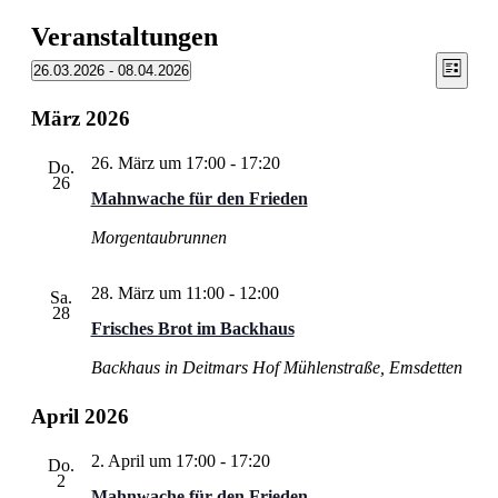
Veranstaltungen
Ansic
Vera
26.03.2026
 - 
08.04.2026
Liste
Ansic
Datum
Navig
wählen.
Navi
März 2026
26. März um 17:00
-
17:20
Do.
26
Mahnwache für den Frieden
Morgentaubrunnen
28. März um 11:00
-
12:00
Sa.
28
Frisches Brot im Backhaus
Backhaus in Deitmars Hof
Mühlenstraße, Emsdetten
April 2026
2. April um 17:00
-
17:20
Do.
2
Mahnwache für den Frieden