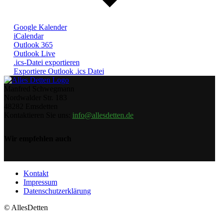
Google Kalender
iCalendar
Outlook 365
Outlook Live
.ics-Datei exportieren
Exportiere Outlook .ics Datei
Manfred Schwegmann
Nordwalder Str. 183
48282 Emsdetten
Kontaktieren Sie uns:
info@allesdetten.de
Wir empfehlen auch
Kontakt
Impressum
Datenschutzerklärung
© AllesDetten