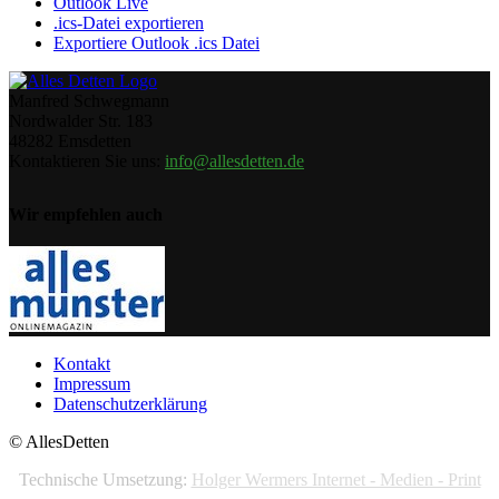
Outlook Live
.ics-Datei exportieren
Exportiere Outlook .ics Datei
Manfred Schwegmann
Nordwalder Str. 183
48282 Emsdetten
Kontaktieren Sie uns:
info@allesdetten.de
Wir empfehlen auch
Kontakt
Impressum
Datenschutzerklärung
© AllesDetten
Technische Umsetzung:
Holger Wermers Internet - Medien - Print