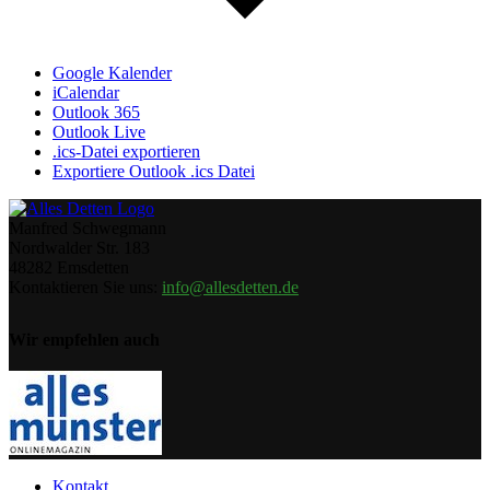
Google Kalender
iCalendar
Outlook 365
Outlook Live
.ics-Datei exportieren
Exportiere Outlook .ics Datei
Manfred Schwegmann
Nordwalder Str. 183
48282 Emsdetten
Kontaktieren Sie uns:
info@allesdetten.de
Wir empfehlen auch
Kontakt